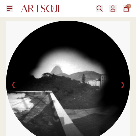
0
❮
❯