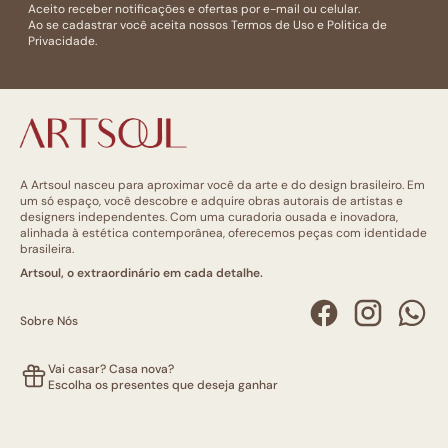
Aceito receber notificações e ofertas por e-mail ou celular.
Ao se cadastrar você aceita nossos
Termos de Uso
e
Politica de
Privacidade.
A Artsoul nasceu para aproximar você da arte e do design brasileiro. Em
um só espaço, você descobre e adquire obras autorais de artistas e
designers independentes. Com uma curadoria ousada e inovadora,
alinhada à estética contemporânea, oferecemos peças com identidade
brasileira.
Artsoul, o extraordinário em cada detalhe.
Sobre Nós
Vai casar? Casa nova?
Escolha os presentes que deseja ganhar