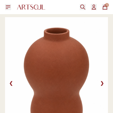
0
❮
❯