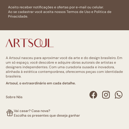
Aceito receber notificações e ofertas por e-mail ou celular.
Ao se cadastrar você aceita nossos
Termos de Uso
e
Politica de
Privacidade.
A Artsoul nasceu para aproximar você da arte e do design brasileiro. Em
um só espaço, você descobre e adquire obras autorais de artistas e
designers independentes. Com uma curadoria ousada e inovadora,
alinhada à estética contemporânea, oferecemos peças com identidade
brasileira.
Artsoul, o extraordinário em cada detalhe.
Sobre Nós
Vai casar? Casa nova?
Escolha os presentes que deseja ganhar