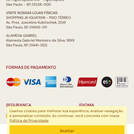
São Paulo - SP, 01238-000
VISITE NOSSAS LOJAS FÍSICAS:
SHOPPING JK IGUATEMI - PISO TÉRREO
Av. Pres. Juscelino Kubitschek, 2041
São Paulo, SP, 04543-011
ALAMEDA GABRIEL
Alameda Gabriel Monteiro da Silva, 1899
São Paulo, SP, 01441-002
FORMAS DE PAGAMENTO
SEGURANÇA
IDIOMA
Usamos cookies para melhorar sua experiência, analisar navegação
e personalizar conteúdo. Ao continuar, você concorda com nossa
Política de Privacidade
.
ARTSOUL COMUNICAÇÃO DIGITAL LTDA | CNPJ: 29.752.781/0001-52
Aceitar