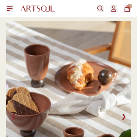
0
❮
❯