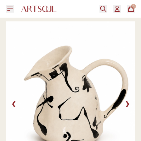
0
❮
❯