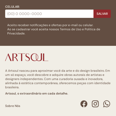
CELULAR:
SALVAR
Aceito receber notificações e ofertas por e-mail ou celular.
Ao se cadastrar você aceita nossos
Termos de Uso
e
Politica de
Privacidade.
A Artsoul nasceu para aproximar você da arte e do design brasileiro. Em
um só espaço, você descobre e adquire obras autorais de artistas e
designers independentes. Com uma curadoria ousada e inovadora,
alinhada à estética contemporânea, oferecemos peças com identidade
brasileira.
Artsoul, o extraordinário em cada detalhe.
Sobre Nós