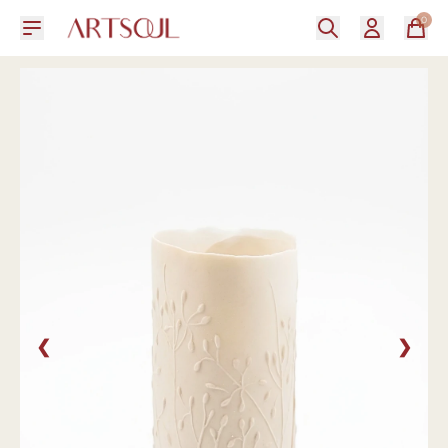
0
❮
❯