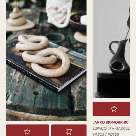
JARRO BIOMORPHIC PI
ESPAÇO JK + GABRIEL
VASOS / POTES