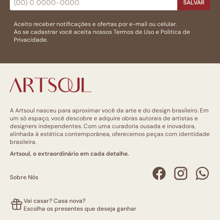
SALVAR
Aceito receber notificações e ofertas por e-mail ou celular.
Ao se cadastrar você aceita nossos
Termos de Uso
e
Politica de
Privacidade.
A Artsoul nasceu para aproximar você da arte e do design brasileiro. Em
um só espaço, você descobre e adquire obras autorais de artistas e
designers independentes. Com uma curadoria ousada e inovadora,
alinhada à estética contemporânea, oferecemos peças com identidade
brasileira.
Artsoul, o extraordinário em cada detalhe.
Sobre Nós
Vai casar? Casa nova?
Escolha os presentes que deseja ganhar