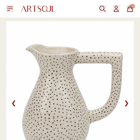
0
❮
❯