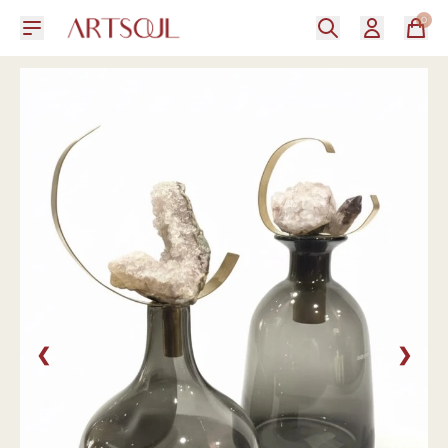
0
❮
❯