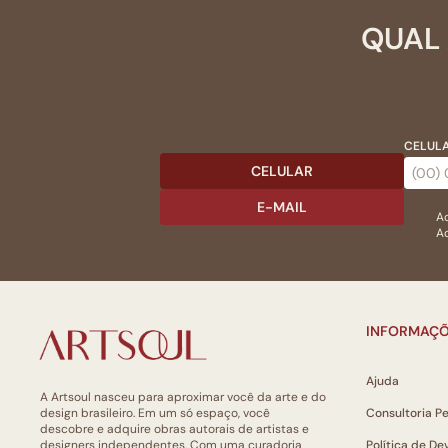
QUAL 
CELULA
CELULAR
E-MAIL
Ac
Ao
INFORMAÇÕ
Ajuda
A Artsoul nasceu para aproximar você da arte e do
design brasileiro. Em um só espaço, você
Consultoria P
descobre e adquire obras autorais de artistas e
designers independentes. Com uma curadoria
Política de De