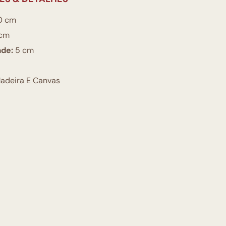
0 cm
cm
ade:
5 cm
adeira E Canvas