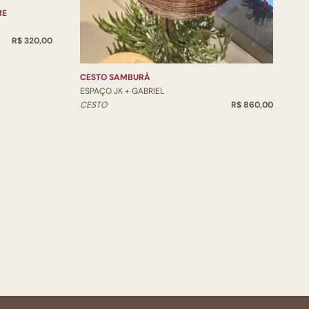
ME
V
E
R$ 320,00
V
CESTO SAMBURÁ
ESPAÇO JK + GABRIEL
CESTO
R$ 860,00