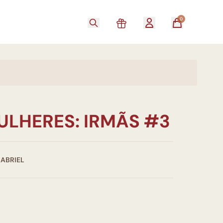
0
ULHERES: IRMÃS #3
GABRIEL
0