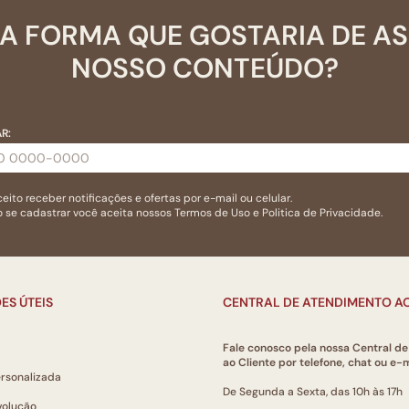
A FORMA QUE GOSTARIA DE A
NOSSO CONTEÚDO?
R:
eito receber notificações e ofertas por e-mail ou celular.
 se cadastrar você aceita nossos
Termos de Uso
e
Politica de Privacidade.
ES ÚTEIS
CENTRAL DE ATENDIMENTO AO
Fale conosco pela nossa Central d
ao Cliente por telefone, chat ou e-m
ersonalizada
De Segunda a Sexta, das 10h às 17h
volução