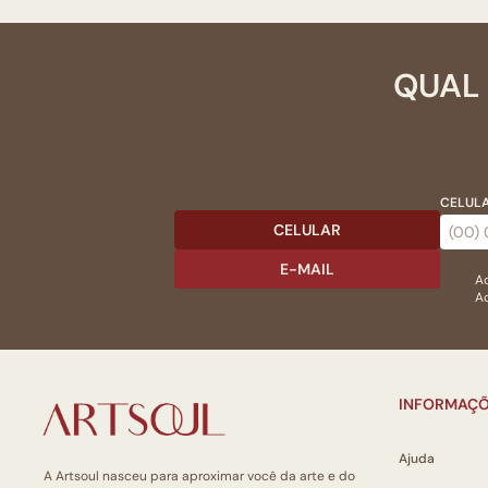
QUAL 
CELULA
CELULAR
E-MAIL
Ac
Ao
INFORMAÇÕ
Ajuda
A Artsoul nasceu para aproximar você da arte e do