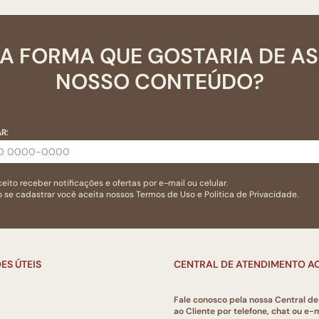
A FORMA QUE GOSTARIA DE A
NOSSO CONTEÚDO?
R:
eito receber notificações e ofertas por e-mail ou celular.
 se cadastrar você aceita nossos
Termos de Uso
e
Politica de Privacidade.
ES ÚTEIS
CENTRAL DE ATENDIMENTO AO
Fale conosco pela nossa Central d
ao Cliente por telefone, chat ou e-m