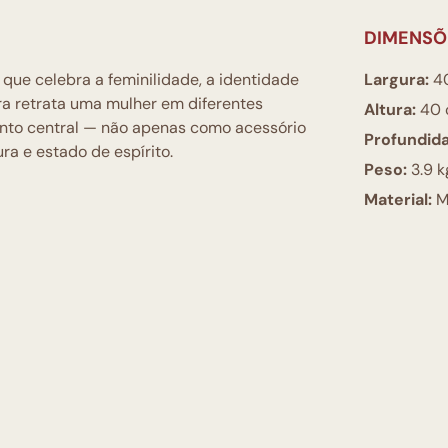
DIMENSÕ
que celebra a feminilidade, a identidade
Largura:
4
ra retrata uma mulher em diferentes
Altura:
40 
ento central — não apenas como acessório
Profundid
ra e estado de espírito.
Peso:
3.9 k
Material:
M