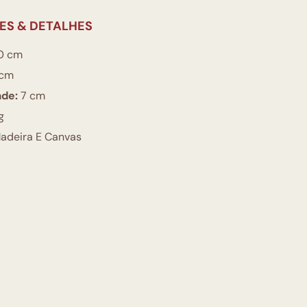
ES & DETALHES
0 cm
cm
ade:
7 cm
g
adeira E Canvas