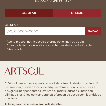
NOSSO CONTEÚDO?
CELULAR
E-MAIL
CELULAR:
SALVAR
Aceito receber notificações e ofertas por e-mail ou celular.
Ao se cadastrar você aceita nossos
Termos de Uso
e
Politica de
Privacidade.
A Artsoul nasceu para aproximar você da arte e do design brasileiro. Em
um só espaço, você descobre e adquire obras autorais de artistas e
designers independentes. Com uma curadoria ousada e inovadora,
alinhada à estética contemporânea, oferecemos peças com identidade
brasileira.
Artsoul, o extraordinário em cada detalhe.