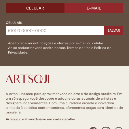
CELULAR
E-MAIL
CELULAR:
SALVAR
Aceito receber notificações e ofertas por e-mail ou celular.
Ao se cadastrar você aceita nossos
Termos de Uso
e
Politica de
Privacidade.
A Artsoul nasceu para aproximar você da arte e do design brasileiro. Em
um só espaço, você descobre e adquire obras autorais de artistas e
designers independentes. Com uma curadoria ousada e inovadora,
alinhada à estética contemporânea, oferecemos peças com identidade
brasileira.
Artsoul, o extraordinário em cada detalhe.