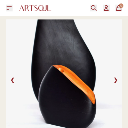
0
❮
❯