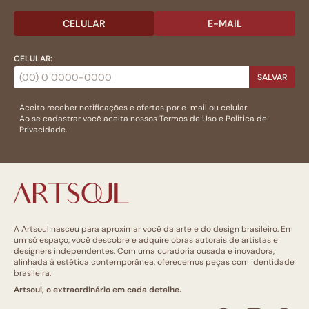
CELULAR
E-MAIL
CELULAR:
SALVAR
Aceito receber notificações e ofertas por e-mail ou celular.
Ao se cadastrar você aceita nossos
Termos de Uso
e
Politica de
Privacidade.
A Artsoul nasceu para aproximar você da arte e do design brasileiro. Em
um só espaço, você descobre e adquire obras autorais de artistas e
designers independentes. Com uma curadoria ousada e inovadora,
alinhada à estética contemporânea, oferecemos peças com identidade
brasileira.
Artsoul, o extraordinário em cada detalhe.