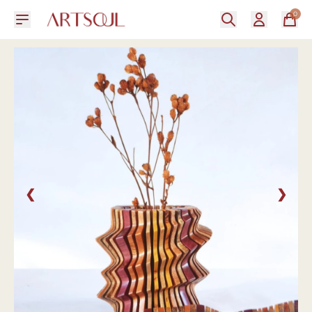
0
❮
❯