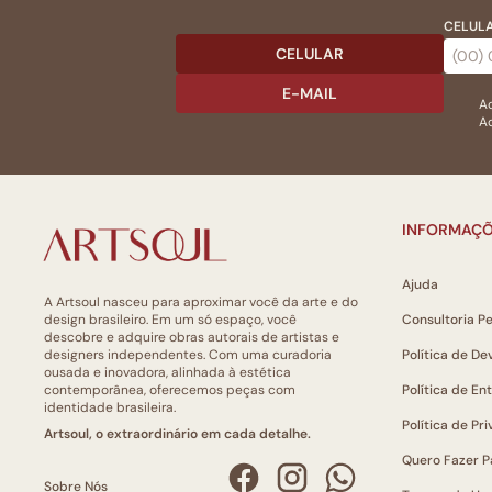
CELULA
CELULAR
E-MAIL
Ac
Ao
INFORMAÇÕ
Ajuda
A Artsoul nasceu para aproximar você da arte e do
design brasileiro. Em um só espaço, você
Consultoria P
descobre e adquire obras autorais de artistas e
designers independentes. Com uma curadoria
Política de De
ousada e inovadora, alinhada à estética
contemporânea, oferecemos peças com
Política de En
identidade brasileira.
Política de Pr
Artsoul, o extraordinário em cada detalhe.
Quero Fazer P
Sobre Nós