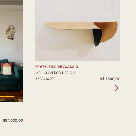
P
PRATELEIRA REVOADA G
M
MEU UNIVERSO DESIGN
M
MOBILIÁRIO
R$ 1.500,00
R$ 1.200,00