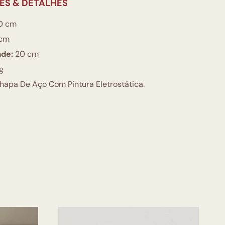
ES & DETALHES
0 cm
cm
ade:
20 cm
g
apa De Aço Com Pintura Eletrostática.