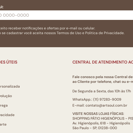
R:
eito receber notificações e ofertas por e-mail ou celular.
 se cadastrar você aceita nossos
Termos de Uso
e
Politica de Privacidade.
ES ÚTEIS
CENTRAL DE ATENDIMENTO AO
Fale conosco pela nossa Central d
ao Cliente por telefone, chat ou e-m
ersonalizada
De Segunda a Sexta, das 10h às 17h
volução
WhatsApp.: (11) 97283-9009
trega
E-mail: contato@artsoul.com.br
VISITE NOSSAS LOJAS FÍSICAS:
ivacidade
SHOPPING PÁTIO HIGIENÓPOLIS - P
Av. Higienópolis, 618 - Higienópolis
arte
São Paulo - SP, 01238-000