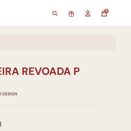
0
EIRA REVOADA P
O DESIGN
0