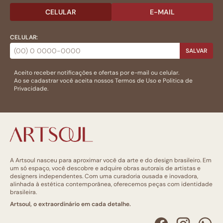
CELULAR
E-MAIL
CELULAR:
SALVAR
Aceito receber notificações e ofertas por e-mail ou celular.
Ao se cadastrar você aceita nossos
Termos de Uso
e
Politica de
Privacidade.
A Artsoul nasceu para aproximar você da arte e do design brasileiro. Em
um só espaço, você descobre e adquire obras autorais de artistas e
designers independentes. Com uma curadoria ousada e inovadora,
alinhada à estética contemporânea, oferecemos peças com identidade
brasileira.
Artsoul, o extraordinário em cada detalhe.