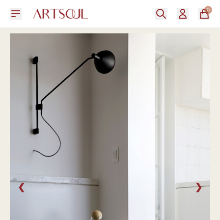
0
❮
❯