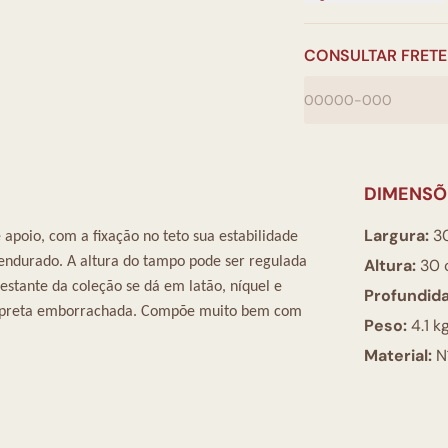
CONSULTAR FRETE
DIMENSÕ
Largura:
3
poio, com a fixação no teto sua estabilidade
pendurado. A altura do tampo pode ser regulada
Altura:
30 
restante da coleção se dá em latão, níquel e
Profundid
ça preta emborrachada. Compõe muito bem com
Peso:
4.1 k
Material:
Ní