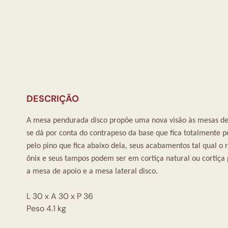
DESCRIÇÃO
A mesa pendurada disco propõe uma nova visão às mesas de a
se dá por conta do contrapeso da base que fica totalmente 
pelo pino que fica abaixo dela, seus acabamentos tal qual o 
ônix e seus tampos podem ser em cortiça natural ou corti
a mesa de apoio e a mesa lateral disco.
L 30 x A 30 x P 36
Peso 4.1 kg