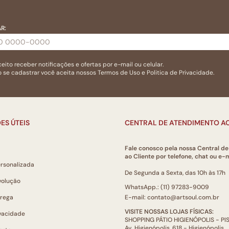
R:
eito receber notificações e ofertas por e-mail ou celular.
 se cadastrar você aceita nossos
Termos de Uso
e
Politica de Privacidade.
ES ÚTEIS
CENTRAL DE ATENDIMENTO AO
Fale conosco pela nossa Central d
ao Cliente por telefone, chat ou e-m
ersonalizada
De Segunda a Sexta, das 10h às 17h
volução
WhatsApp.: (11) 97283-9009
trega
E-mail: contato@artsoul.com.br
VISITE NOSSAS LOJAS FÍSICAS:
ivacidade
SHOPPING PÁTIO HIGIENÓPOLIS - P
Av. Higienópolis, 618 - Higienópolis