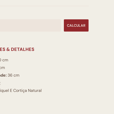
CALCULAR
ES & DETALHES
0 cm
cm
ade:
36 cm
g
quel E Cortiça Natural