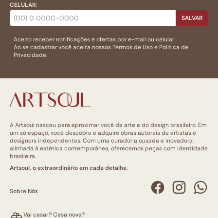
CELULAR:
SALVAR
Aceito receber notificações e ofertas por e-mail ou celular.
Ao se cadastrar você aceita nossos
Termos de Uso
e
Politica de
Privacidade.
A Artsoul nasceu para aproximar você da arte e do design brasileiro. Em
um só espaço, você descobre e adquire obras autorais de artistas e
designers independentes. Com uma curadoria ousada e inovadora,
alinhada à estética contemporânea, oferecemos peças com identidade
brasileira.
Artsoul, o extraordinário em cada detalhe.
Sobre Nós
Vai casar? Casa nova?