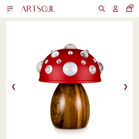
0
❮
❯