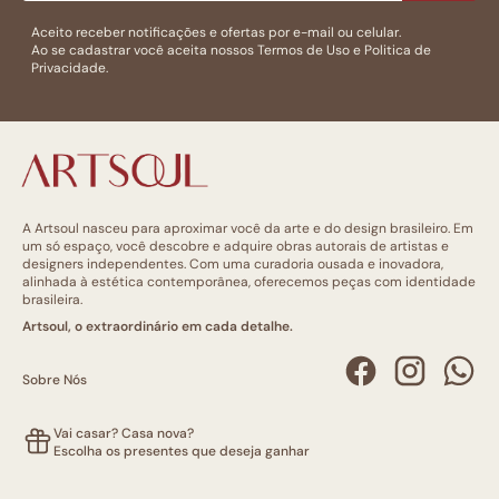
Aceito receber notificações e ofertas por e-mail ou celular.
Ao se cadastrar você aceita nossos
Termos de Uso
e
Politica de
Privacidade.
A Artsoul nasceu para aproximar você da arte e do design brasileiro. Em
um só espaço, você descobre e adquire obras autorais de artistas e
designers independentes. Com uma curadoria ousada e inovadora,
alinhada à estética contemporânea, oferecemos peças com identidade
brasileira.
Artsoul, o extraordinário em cada detalhe.
Sobre Nós
Vai casar? Casa nova?
Escolha os presentes que deseja ganhar