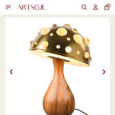
0
❮
❯