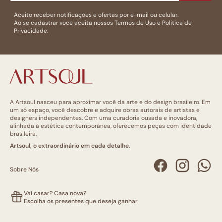
Aceito receber notificações e ofertas por e-mail ou celular.
Ao se cadastrar você aceita nossos
Termos de Uso
e
Politica de
Privacidade.
A Artsoul nasceu para aproximar você da arte e do design brasileiro. Em
um só espaço, você descobre e adquire obras autorais de artistas e
designers independentes. Com uma curadoria ousada e inovadora,
alinhada à estética contemporânea, oferecemos peças com identidade
brasileira.
Artsoul, o extraordinário em cada detalhe.
Sobre Nós
Vai casar? Casa nova?
Escolha os presentes que deseja ganhar