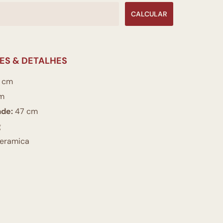
CALCULAR
ES & DETALHES
 cm
m
ade:
47 cm
g
eramica