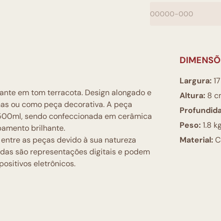
DIMENSÕ
Largura:
17
ante em tom terracota. Design alongado e
Altura:
8 c
tonas ou como peça decorativa. A peça
Profundid
 500ml, sendo confeccionada em cerâmica
Peso:
1.8 k
bamento brilhante.
 entre as peças devido à sua natureza
Material:
C
bidas são representações digitais e podem
ositivos eletrônicos.