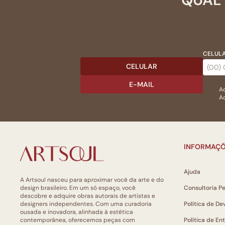
CELULA
CELULAR
E-MAIL
Ac
Ao
INFORMAÇÕ
Ajuda
A Artsoul nasceu para aproximar você da arte e do
design brasileiro. Em um só espaço, você
Consultoria P
descobre e adquire obras autorais de artistas e
designers independentes. Com uma curadoria
Política de De
ousada e inovadora, alinhada à estética
contemporânea, oferecemos peças com
Política de En