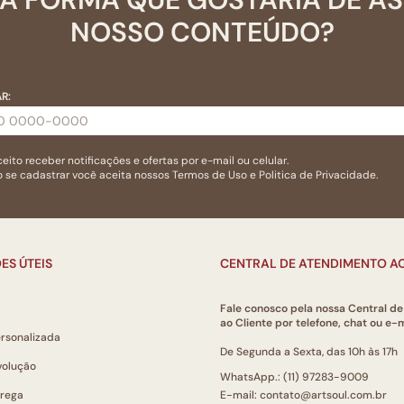
NOSSO CONTEÚDO?
R:
eito receber notificações e ofertas por e-mail ou celular.
 se cadastrar você aceita nossos
Termos de Uso
e
Politica de Privacidade.
ES ÚTEIS
CENTRAL DE ATENDIMENTO AO
Fale conosco pela nossa Central d
ao Cliente por telefone, chat ou e-m
ersonalizada
De Segunda a Sexta, das 10h às 17h
volução
WhatsApp.: (11) 97283-9009
trega
E-mail: contato@artsoul.com.br