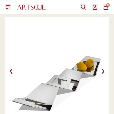
0
❮
❯