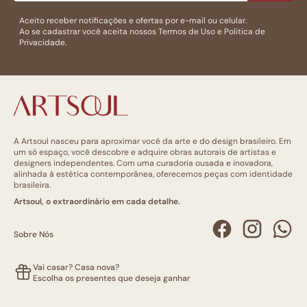
Aceito receber notificações e ofertas por e-mail ou celular.
Ao se cadastrar você aceita nossos
Termos de Uso
e
Politica de
Privacidade.
A Artsoul nasceu para aproximar você da arte e do design brasileiro. Em
um só espaço, você descobre e adquire obras autorais de artistas e
designers independentes. Com uma curadoria ousada e inovadora,
alinhada à estética contemporânea, oferecemos peças com identidade
brasileira.
Artsoul, o extraordinário em cada detalhe.
Sobre Nós
Vai casar? Casa nova?
Escolha os presentes que deseja ganhar