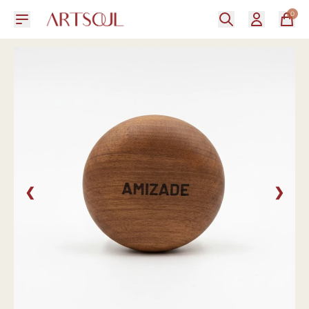
0
❮
❯