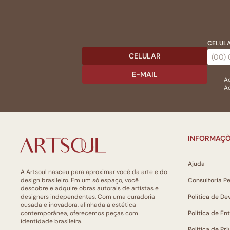
CELULA
CELULAR
E-MAIL
Ac
Ao
INFORMAÇÕ
Ajuda
A Artsoul nasceu para aproximar você da arte e do
design brasileiro. Em um só espaço, você
Consultoria P
descobre e adquire obras autorais de artistas e
designers independentes. Com uma curadoria
Política de De
ousada e inovadora, alinhada à estética
contemporânea, oferecemos peças com
Política de En
identidade brasileira.
Política de Pr