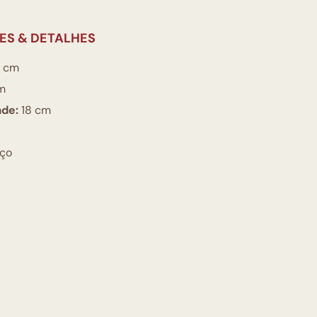
ES & DETALHES
 cm
m
ade:
18 cm
ço