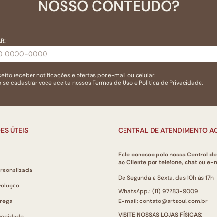
NOSSO CONTEÚDO?
R:
eito receber notificações e ofertas por e-mail ou celular.
 se cadastrar você aceita nossos
Termos de Uso
e
Politica de Privacidade.
ES ÚTEIS
CENTRAL DE ATENDIMENTO AO
Fale conosco pela nossa Central d
ao Cliente por telefone, chat ou e-m
ersonalizada
De Segunda a Sexta, das 10h às 17h
volução
WhatsApp.: (11) 97283-9009
trega
E-mail: contato@artsoul.com.br
VISITE NOSSAS LOJAS FÍSICAS:
ivacidade