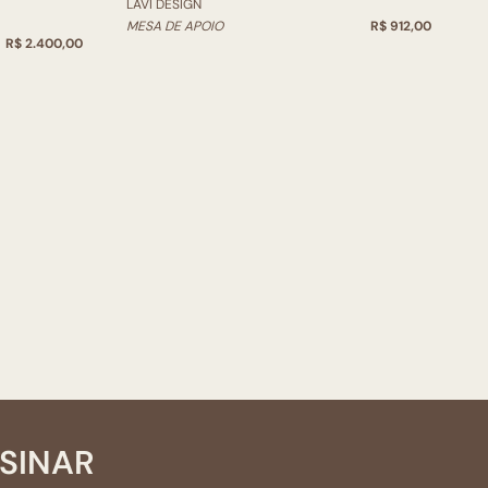
LAVI DESIGN
L
MESA DE APOIO
R$ 912,00
M
R$ 2.400,00
SSINAR