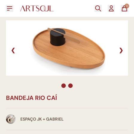
0
❮
❯
BANDEJA RIO CAÍ
ESPAÇO JK + GABRIEL