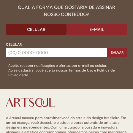
QUAL A FORMA QUE GOSTARIA DE ASSINAR
NOSSO CONTEÚDO?
CELULAR
E-MAIL
CELULAR:
SALVAR
Aceito receber notificações e ofertas por e-mail ou celular.
Ao se cadastrar você aceita nossos
Termos de Uso
e
Politica de
Privacidade.
A Artsoul nasceu para aproximar você da arte e do design brasileiro. Em
um só espaço, você descobre e adquire obras autorais de artistas e
designers independentes. Com uma curadoria ousada e inovadora,
alinhada à estética contemporânea, oferecemos peças com identidade