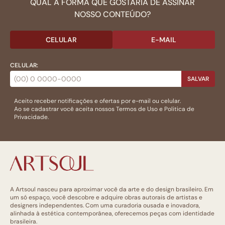
QUAL A FORMA QUE GOSTARIA DE ASSINAR
NOSSO CONTEÚDO?
CELULAR
E-MAIL
CELULAR:
SALVAR
Aceito receber notificações e ofertas por e-mail ou celular.
Ao se cadastrar você aceita nossos
Termos de Uso
e
Politica de
Privacidade.
A Artsoul nasceu para aproximar você da arte e do design brasileiro. Em
um só espaço, você descobre e adquire obras autorais de artistas e
designers independentes. Com uma curadoria ousada e inovadora,
alinhada à estética contemporânea, oferecemos peças com identidade
brasileira.