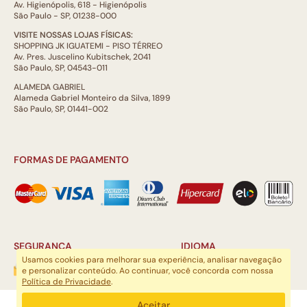
Av. Higienópolis, 618 - Higienópolis
São Paulo - SP, 01238-000
VISITE NOSSAS LOJAS FÍSICAS:
SHOPPING JK IGUATEMI - PISO TÉRREO
Av. Pres. Juscelino Kubitschek, 2041
São Paulo, SP, 04543-011
ALAMEDA GABRIEL
Alameda Gabriel Monteiro da Silva, 1899
São Paulo, SP, 01441-002
FORMAS DE PAGAMENTO
SEGURANÇA
IDIOMA
Usamos cookies para melhorar sua experiência, analisar navegação
e personalizar conteúdo. Ao continuar, você concorda com nossa
Política de Privacidade
.
ARTSOUL COMUNICAÇÃO DIGITAL LTDA | CNPJ: 29.752.781/0001-52
Aceitar