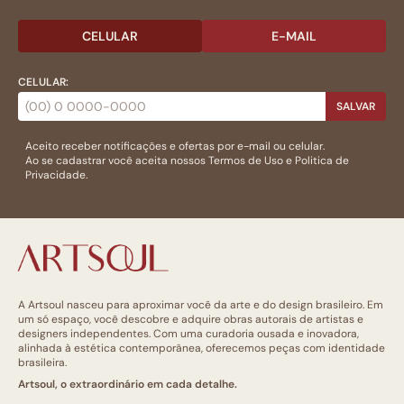
CELULAR
E-MAIL
CELULAR:
SALVAR
Aceito receber notificações e ofertas por e-mail ou celular.
Ao se cadastrar você aceita nossos
Termos de Uso
e
Politica de
Privacidade.
A Artsoul nasceu para aproximar você da arte e do design brasileiro. Em
um só espaço, você descobre e adquire obras autorais de artistas e
designers independentes. Com uma curadoria ousada e inovadora,
alinhada à estética contemporânea, oferecemos peças com identidade
brasileira.
Artsoul, o extraordinário em cada detalhe.