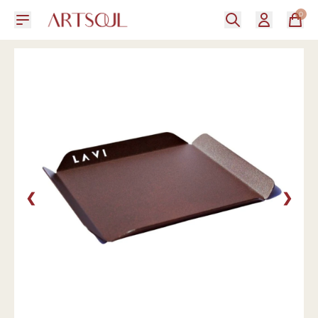
0
❮
❯