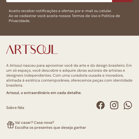
Aceito receber notificações e ofertas por e-mail ou celular.
Ao se cadastrar você aceita nossos
Termos de Uso
e
Politica de
Privacidade.
A Artsoul nasceu para aproximar você da arte e do design brasileiro. Em
um só espaço, você descobre e adquire obras autorais de artistas e
designers independentes. Com uma curadoria ousada e inovadora,
alinhada à estética contemporânea, oferecemos peças com identidade
brasileira.
Artsoul, o extraordinário em cada detalhe.
Sobre Nós
Vai casar? Casa nova?
Escolha os presentes que deseja ganhar