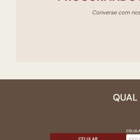
Converse com noss
QUAL 
CELULA
CELULAR