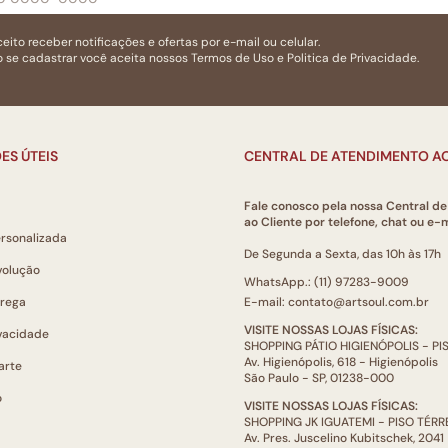
eito receber notificações e ofertas por e-mail ou celular.
 se cadastrar você aceita nossos
Termos de Uso
e
Politica de Privacidade.
ES ÚTEIS
CENTRAL DE ATENDIMENTO AO
Fale conosco pela nossa Central d
ao Cliente por telefone, chat ou e-m
ersonalizada
De Segunda a Sexta, das 10h às 17h
volução
WhatsApp.: (11) 97283-9009
trega
E-mail: contato@artsoul.com.br
VISITE NOSSAS LOJAS FÍSICAS:
ivacidade
SHOPPING PÁTIO HIGIENÓPOLIS - P
Av. Higienópolis, 618 - Higienópolis
arte
São Paulo - SP, 01238-000
o
VISITE NOSSAS LOJAS FÍSICAS:
SHOPPING JK IGUATEMI - PISO TÉR
Av. Pres. Juscelino Kubitschek, 2041