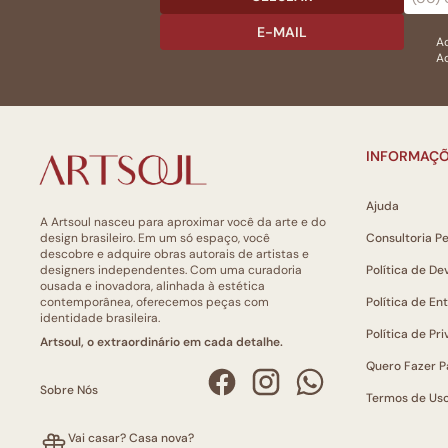
E-MAIL
Ac
Ao
INFORMAÇÕ
Ajuda
A Artsoul nasceu para aproximar você da arte e do
design brasileiro. Em um só espaço, você
Consultoria P
descobre e adquire obras autorais de artistas e
designers independentes. Com uma curadoria
Política de De
ousada e inovadora, alinhada à estética
contemporânea, oferecemos peças com
Política de En
identidade brasileira.
Política de Pr
Artsoul, o extraordinário em cada detalhe.
Quero Fazer P
Sobre Nós
Termos de Us
Vai casar? Casa nova?