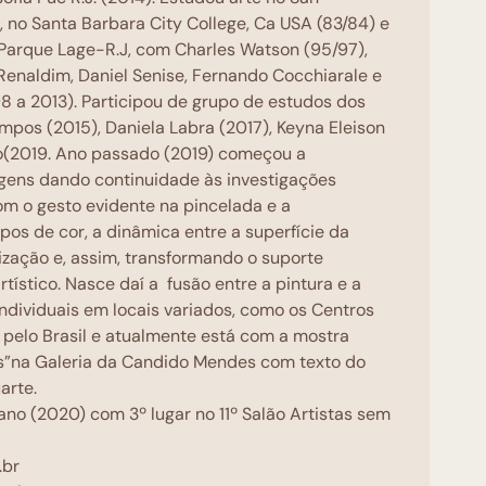
e, no Santa Barbara City College, Ca USA (83/84) e
 Parque Lage-R.J, com Charles Watson (95/97),
 Renaldim, Daniel Senise, Fernando Cocchiarale e
 a 2013). Participou de grupo de estudos dos
pos (2015), Daniela Labra (2017), Keyna Eleison
do(2019. Ano passado (2019) começou a
gens dando continuidade às investigações
om o gesto evidente na pincelada e a
s de cor, a dinâmica entre a superfície da
ização e, assim, transformando o suporte
tístico. Nasce daí a fusão entre a pintura e a
 individuais em locais variados, como os Centros
s pelo Brasil e atualmente está com a mostra
is”na Galeria da Candido Mendes com texto do
arte.
no (2020) com 3º lugar no 11º Salão Artistas sem
ria.
.br