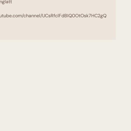
glatt
youtube.com/channel/UCsRfclFdBIQ0OtOsk7HC2gQ