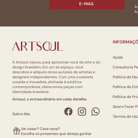
E-MAIL
Ac
Ao
INFORMAÇÕ
Ajuda
A Artsoul nasceu para aproximar você da arte e do
design brasileiro. Em um só espaço, você
Consultoria P
descobre e adquire obras autorais de artistas e
designers independentes. Com uma curadoria
Política de De
ousada e inovadora, alinhada à estética
contemporânea, oferecemos peças com
Política de En
identidade brasileira.
Política de Pr
Artsoul, o extraordinário em cada detalhe.
Quero Fazer P
Sobre Nós
Termos de Us
Vai casar? Casa nova?
Escolha os presentes que deseja ganhar