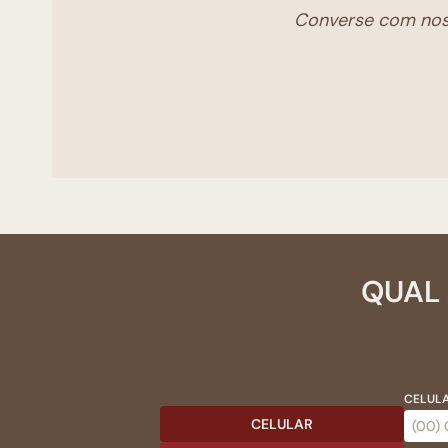
Converse com noss
QUAL 
CELULA
CELULAR