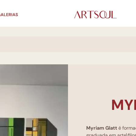
ALERIAS
MY
Myriam Glatt
é formad
graduada em arte\filos