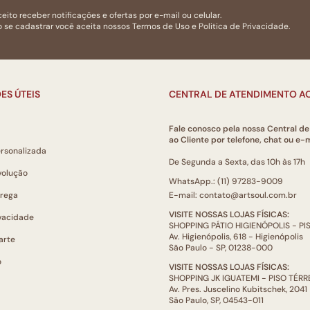
eito receber notificações e ofertas por e-mail ou celular.
 se cadastrar você aceita nossos
Termos de Uso
e
Politica de Privacidade.
ES ÚTEIS
CENTRAL DE ATENDIMENTO AO
Fale conosco pela nossa Central d
ao Cliente por telefone, chat ou e-m
ersonalizada
De Segunda a Sexta, das 10h às 17h
volução
WhatsApp.: (11) 97283-9009
trega
E-mail: contato@artsoul.com.br
VISITE NOSSAS LOJAS FÍSICAS:
ivacidade
SHOPPING PÁTIO HIGIENÓPOLIS - P
Av. Higienópolis, 618 - Higienópolis
arte
São Paulo - SP, 01238-000
o
VISITE NOSSAS LOJAS FÍSICAS:
SHOPPING JK IGUATEMI - PISO TÉR
Av. Pres. Juscelino Kubitschek, 2041
São Paulo, SP, 04543-011