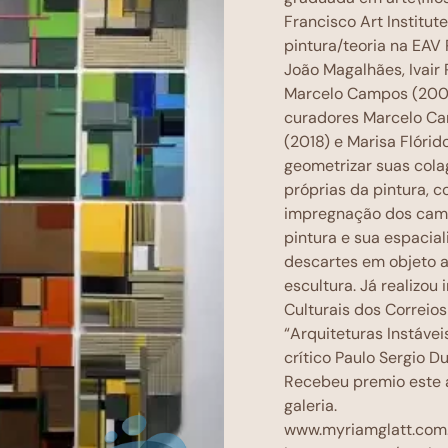
Francisco Art Institut
pintura/teoria na EAV
João Magalhães, Ivair
Marcelo Campos (2008
curadores Marcelo Cam
(2018) e Marisa Flóri
geometrizar suas cola
próprias da pintura, c
impregnação dos campo
pintura e sua espacial
descartes em objeto ar
escultura. Já realizou
Culturais dos Correio
“Arquiteturas Instáve
crítico Paulo Sergio Du
Recebeu premio este a
gale
www.myriamglatt.com