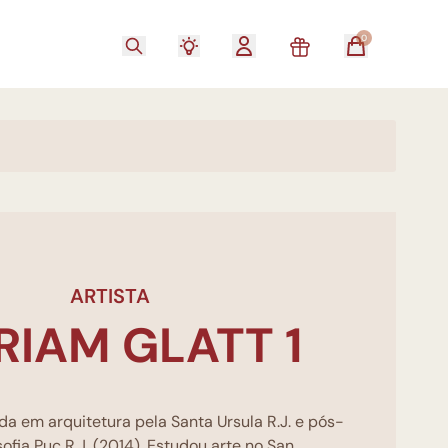
0
ARTISTA
RIAM GLATT 1
a em arquitetura pela Santa Ursula R.J. e pós-
ofia Puc R.J. (2014). Estudou arte no San