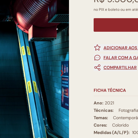
no PIX e boleto ou em até
ADICIONAR AOS
FALAR COM A G
COMPARTILHAR
❯
FICHA TÉCNICA
Ano:
2021
Técnicas:
Fotografi
Temas:
Contemporâ
Cores:
Colorido
Medidas (A/L/P):
10