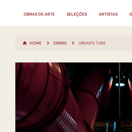
OBRAS DE ARTE
SELEÇÕES
ARTISTAS
G
HOME
OBRAS
URBAN'S TUBE