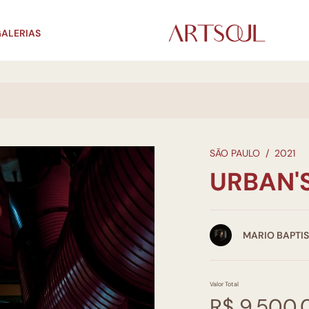
ALERIAS
SÃO PAULO
/
2021
URBAN'
MARIO BAPTI
Valor Total
R$ 9.500,