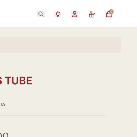
0
S TUBE
STA
00