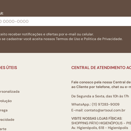
R:
eito receber notificações e ofertas por e-mail ou celular.
 se cadastrar você aceita nossos
Termos de Uso
e
Politica de Privacidade.
ES ÚTEIS
CENTRAL DE ATENDIMENTO AO
Fale conosco pela nossa Central d
ao Cliente por telefone, chat ou e-m
ersonalizada
De Segunda a Sexta, das 10h às 17h
volução
WhatsApp.: (11) 97283-9009
trega
E-mail: contato@artsoul.com.br
VISITE NOSSAS LOJAS FÍSICAS:
ivacidade
SHOPPING PÁTIO HIGIENÓPOLIS - P
Av. Higienópolis, 618 - Higienópolis
arte