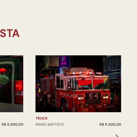
TRUCK
E
R$ 9.500,00
MARIO BAPTISTA
R$ 9.500,00
M