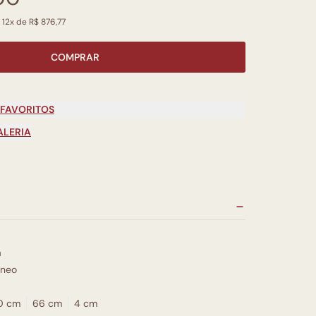
 12x de R$ 876,77
COMPRAR
 FAVORITOS
ALERIA
a
neo
0 cm
66 cm
4 cm