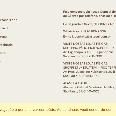
Fale conosco pela nossa Central d
ao Cliente por telefone, chat ou e-m
ersonalizada
De Segunda a Sexta, das 10h às 17h
volução
WhatsApp.: (11) 97283-9009
trega
E-mail: contato@artsoul.com.br
VISITE NOSSAS LOJAS FÍSICAS:
ivacidade
SHOPPING PÁTIO HIGIENÓPOLIS - P
Av. Higienópolis, 618 - Higienópolis
arte
São Paulo - SP, 01238-000
o
VISITE NOSSAS LOJAS FÍSICAS:
SHOPPING JK IGUATEMI - PISO TÉR
Av. Pres. Juscelino Kubitschek, 2041
São Paulo, SP, 04543-011
ALAMEDA GABRIEL
Alameda Gabriel Monteiro da Silva,
São Paulo, SP, 01441-002
ARTSOUL COMUNICAÇÃO DIGITAL LTDA | CNPJ: 29.752.781/0001-52
avegação e personalizar conteúdo. Ao continuar, você concorda com
Escritório: Rua Quatá, 845 - Sala 2, Vila Olímpia, São Paulo, SP, 04546-044