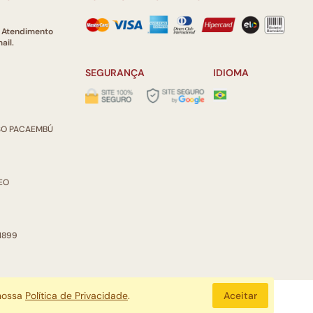
e Atendimento
ail.
SEGURANÇA
IDIOMA
ISO PACAEMBÚ
REO
 1899
 nossa
Política de Privacidade
.
Aceitar