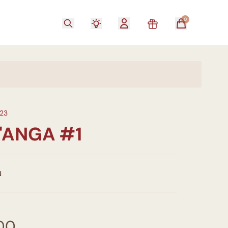
0
23
'ANGA #1
N
00