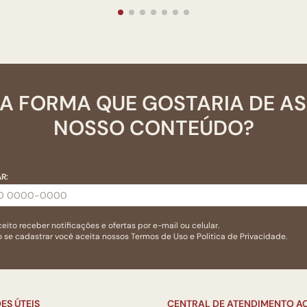
A FORMA QUE GOSTARIA DE A
NOSSO CONTEÚDO?
R:
eito receber notificações e ofertas por e-mail ou celular.
 se cadastrar você aceita nossos
Termos de Uso
e
Politica de Privacidade.
ES ÚTEIS
CENTRAL DE ATENDIMENTO AO