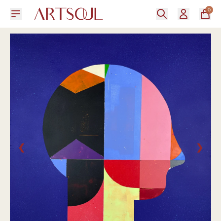
0
❮
❯