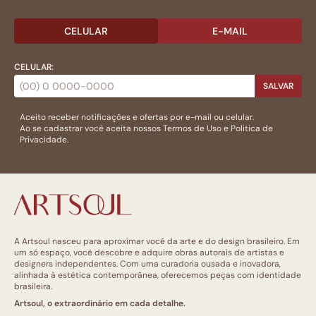
CELULAR
E-MAIL
CELULAR:
SALVAR
Aceito receber notificações e ofertas por e-mail ou celular.
Ao se cadastrar você aceita nossos
Termos de Uso
e
Politica de
Privacidade.
A Artsoul nasceu para aproximar você da arte e do design brasileiro. Em
um só espaço, você descobre e adquire obras autorais de artistas e
designers independentes. Com uma curadoria ousada e inovadora,
alinhada à estética contemporânea, oferecemos peças com identidade
brasileira.
Artsoul, o extraordinário em cada detalhe.