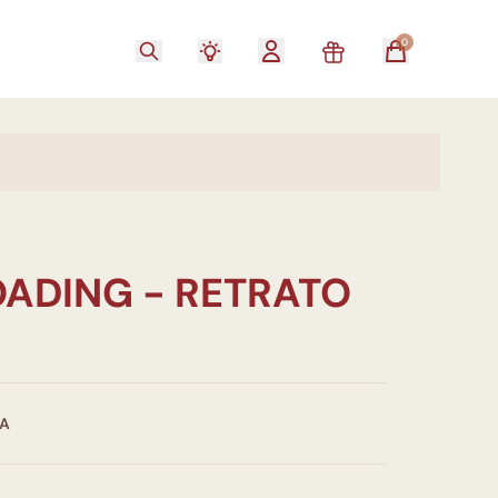
0
OADING - RETRATO
NA