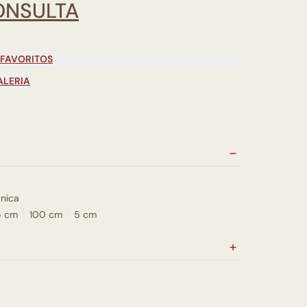
ONSULTA
 FAVORITOS
ALERIA
nica
5 cm
100 cm
5 cm