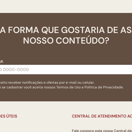
A FORMA QUE GOSTARIA DE A
NOSSO CONTEÚDO?
R:
eito receber notificações e ofertas por e-mail ou celular.
 se cadastrar você aceita nossos
Termos de Uso
e
Politica de Privacidade.
ES ÚTEIS
CENTRAL DE ATENDIMENTO AO
Fale conosco pela nossa Central d