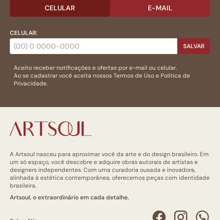
CELULAR
E-MAIL
CELULAR:
SALVAR
Aceito receber notificações e ofertas por e-mail ou celular.
Ao se cadastrar você aceita nossos
Termos de Uso
e
Politica de
Privacidade.
A Artsoul nasceu para aproximar você da arte e do design brasileiro. Em
um só espaço, você descobre e adquire obras autorais de artistas e
designers independentes. Com uma curadoria ousada e inovadora,
alinhada à estética contemporânea, oferecemos peças com identidade
brasileira.
Artsoul, o extraordinário em cada detalhe.