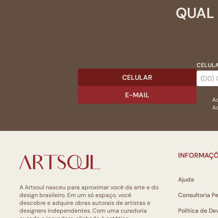
QUAL 
CELULA
CELULAR
E-MAIL
Ac
Ao
INFORMAÇÕ
Ajuda
A Artsoul nasceu para aproximar você da arte e do
design brasileiro. Em um só espaço, você
Consultoria P
descobre e adquire obras autorais de artistas e
designers independentes. Com uma curadoria
Política de De