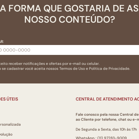
A FORMA QUE GOSTARIA DE A
NOSSO CONTEÚDO?
R:
eito receber notificações e ofertas por e-mail ou celular.
 se cadastrar você aceita nossos
Termos de Uso
e
Politica de Privacidade.
ES ÚTEIS
CENTRAL DE ATENDIMENTO AO
Fale conosco pela nossa Central d
ao Cliente por telefone, chat ou e-m
ersonalizada
De Segunda a Sexta, das 10h às 17h
volução
WhatsApp.: (11) 97283-9009