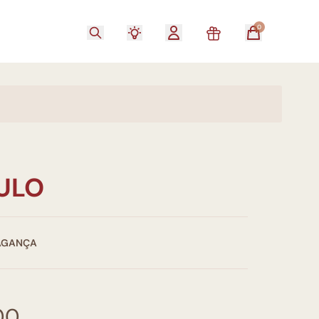
0
TULO
AGANÇA
00