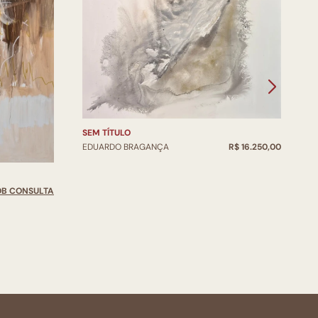
SEM TÍTULO
EDUARDO BRAGANÇA
R$ 16.250,00
S
OB CONSULTA
E