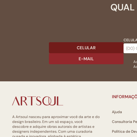
QUAL 
CELULA
CELULAR
E-MAIL
Ac
Ao
INFORMAÇÕ
Ajuda
A Artsoul nasceu para aproximar você da arte e do
design brasileiro. Em um só espaço, você
Consultoria P
descobre e adquire obras autorais de artistas e
designers independentes. Com uma curadoria
Política de De
ousada e inovadora, alinhada à estética