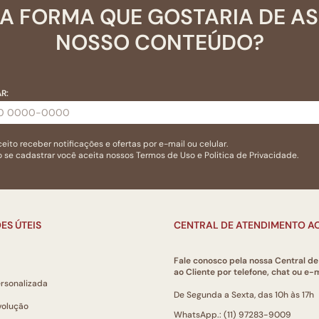
A FORMA QUE GOSTARIA DE A
NOSSO CONTEÚDO?
R:
eito receber notificações e ofertas por e-mail ou celular.
 se cadastrar você aceita nossos
Termos de Uso
e
Politica de Privacidade.
ES ÚTEIS
CENTRAL DE ATENDIMENTO AO
Fale conosco pela nossa Central d
ao Cliente por telefone, chat ou e-m
ersonalizada
De Segunda a Sexta, das 10h às 17h
volução
WhatsApp.: (11) 97283-9009