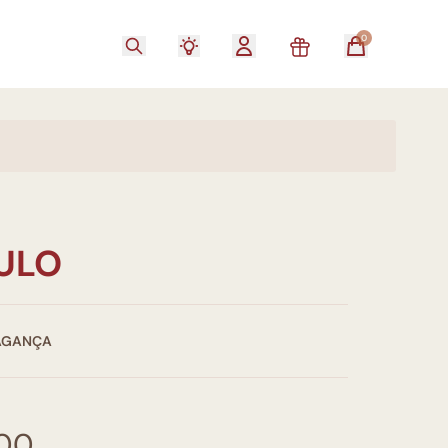
0
TULO
AGANÇA
,00