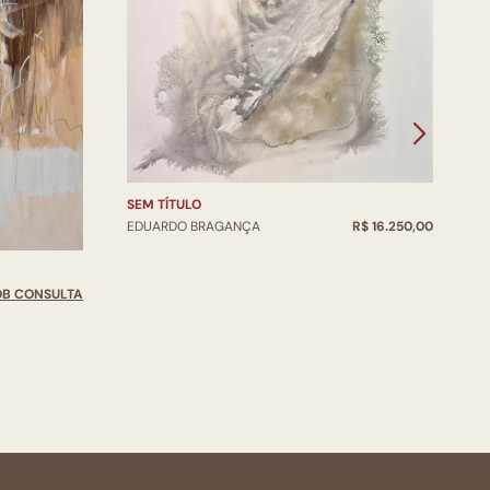
SEM TÍTULO
EDUARDO BRAGANÇA
R$ 16.250,00
S
OB CONSULTA
E