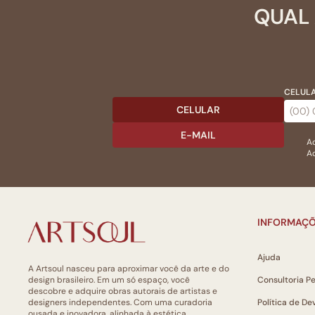
QUAL 
CELULA
CELULAR
E-MAIL
Ac
Ao
INFORMAÇÕ
Ajuda
A Artsoul nasceu para aproximar você da arte e do
design brasileiro. Em um só espaço, você
Consultoria P
descobre e adquire obras autorais de artistas e
designers independentes. Com uma curadoria
Política de De
ousada e inovadora, alinhada à estética