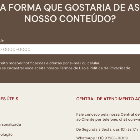
A FORMA QUE GOSTARIA DE A
NOSSO CONTEÚDO?
R:
eito receber notificações e ofertas por e-mail ou celular.
 se cadastrar você aceita nossos
Termos de Uso
e
Politica de Privacidade.
ES ÚTEIS
CENTRAL DE ATENDIMENTO AO
Fale conosco pela nossa Central d
ao Cliente por telefone, chat ou e-m
ersonalizada
De Segunda a Sexta, das 10h às 17h
volução
WhatsApp.: (11) 97283-9009