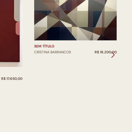
SEM TÍTULO
CRISTINA BARRANCOS
R$ 18.200,00
S
C
R$ 17.650,00