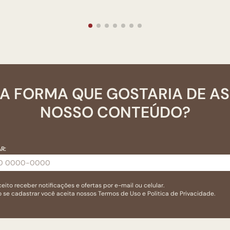
A FORMA QUE GOSTARIA DE A
NOSSO CONTEÚDO?
R:
eito receber notificações e ofertas por e-mail ou celular.
 se cadastrar você aceita nossos
Termos de Uso
e
Politica de Privacidade.