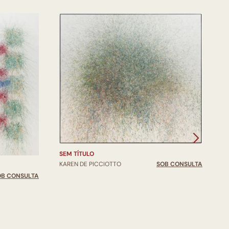
S
K
SEM TÍTULO
KAREN DE PICCIOTTO
SOB CONSULTA
OB CONSULTA