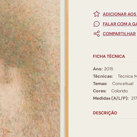
ADICIONAR AOS
FALAR COM A G
COMPARTILHAR
FICHA TÉCNICA
Ano:
2015
Técnicas:
Técnica M
Temas:
Conceitual
Cores:
Colorido
Medidas (A/L/P):
21
DESCRIÇÃO