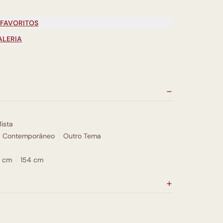
 FAVORITOS
ALERIA
ista
Contemporâneo
Outro Tema
7 cm
154 cm