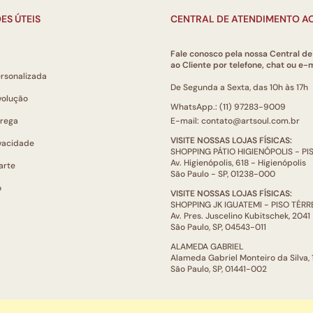
ES ÚTEIS
CENTRAL DE ATENDIMENTO AO
Fale conosco pela nossa Central d
ao Cliente por telefone, chat ou e-m
ersonalizada
De Segunda a Sexta, das 10h às 17h
volução
WhatsApp.: (11) 97283-9009
trega
E-mail: contato@artsoul.com.br
VISITE NOSSAS LOJAS FÍSICAS:
ivacidade
SHOPPING PÁTIO HIGIENÓPOLIS - P
Av. Higienópolis, 618 - Higienópolis
arte
São Paulo - SP, 01238-000
o
VISITE NOSSAS LOJAS FÍSICAS:
SHOPPING JK IGUATEMI - PISO TÉR
Av. Pres. Juscelino Kubitschek, 2041
São Paulo, SP, 04543-011
ALAMEDA GABRIEL
Alameda Gabriel Monteiro da Silva,
São Paulo, SP, 01441-002