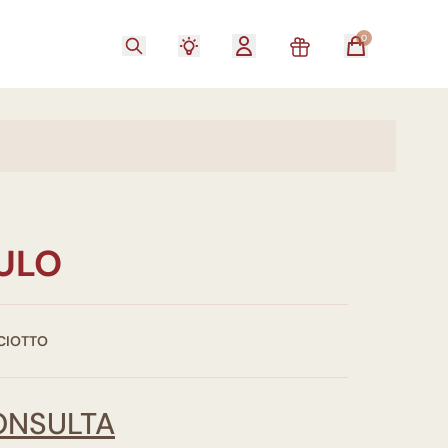
0
TULO
CIOTTO
ONSULTA