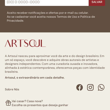
SALVAR
Aceito receber notificações e ofertas por e-mail ou celular.
Ao se cadastrar você aceita nossos
Termos de Uso
e
Politica de
Privacidade.
A Artsoul nasceu para aproximar você da arte e do design brasileiro. Em
um só espaço, você descobre e adquire obras autorais de artistas e
designers independentes. Com uma curadoria ousada e inovadora,
alinhada à estética contemporânea, oferecemos peças com identidade
brasileira.
Artsoul, o extraordinário em cada detalhe.
Sobre Nós
Vai casar? Casa nova?
Escolha os presentes que deseja ganhar