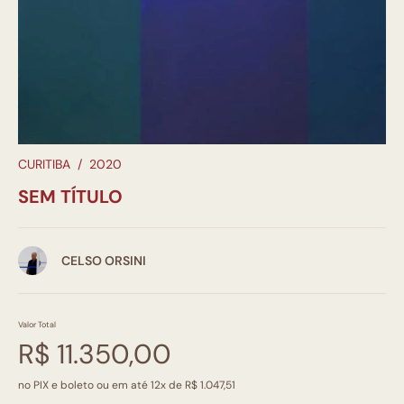
CURITIBA
/
2020
SEM TÍTULO
CELSO ORSINI
Valor Total
R$ 11.350,00
no PIX e boleto ou em até 12x de R$ 1.047,51