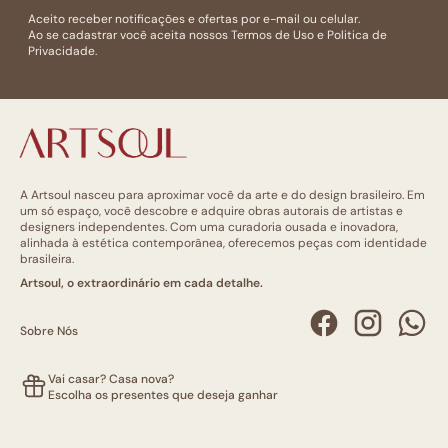
Aceito receber notificações e ofertas por e-mail ou celular.
Ao se cadastrar você aceita nossos
Termos de Uso
e
Politica de
Privacidade.
A Artsoul nasceu para aproximar você da arte e do design brasileiro. Em
um só espaço, você descobre e adquire obras autorais de artistas e
designers independentes. Com uma curadoria ousada e inovadora,
alinhada à estética contemporânea, oferecemos peças com identidade
brasileira.
Artsoul, o extraordinário em cada detalhe.
Sobre Nós
Vai casar? Casa nova?
Escolha os presentes que deseja ganhar