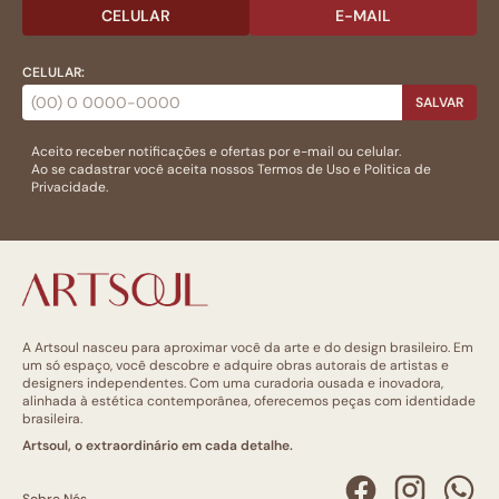
CELULAR
E-MAIL
CELULAR:
SALVAR
Aceito receber notificações e ofertas por e-mail ou celular.
Ao se cadastrar você aceita nossos
Termos de Uso
e
Politica de
Privacidade.
A Artsoul nasceu para aproximar você da arte e do design brasileiro. Em
um só espaço, você descobre e adquire obras autorais de artistas e
designers independentes. Com uma curadoria ousada e inovadora,
alinhada à estética contemporânea, oferecemos peças com identidade
brasileira.
Artsoul, o extraordinário em cada detalhe.