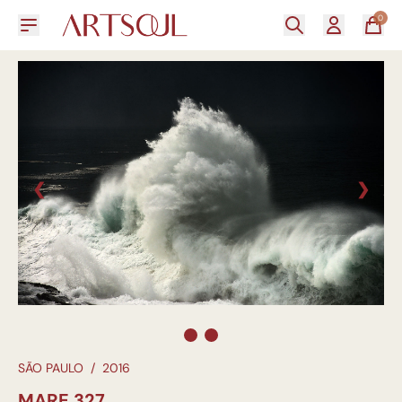
0
❮
❯
SÃO PAULO
/
2016
MARE 327