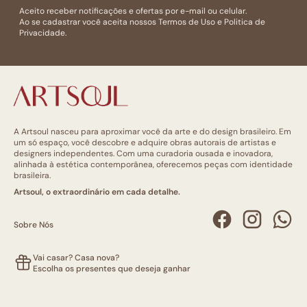
Aceito receber notificações e ofertas por e-mail ou celular.
Ao se cadastrar você aceita nossos
Termos de Uso
e
Politica de
Privacidade.
A Artsoul nasceu para aproximar você da arte e do design brasileiro. Em
um só espaço, você descobre e adquire obras autorais de artistas e
designers independentes. Com uma curadoria ousada e inovadora,
alinhada à estética contemporânea, oferecemos peças com identidade
brasileira.
Artsoul, o extraordinário em cada detalhe.
Sobre Nós
Vai casar? Casa nova?
Escolha os presentes que deseja ganhar