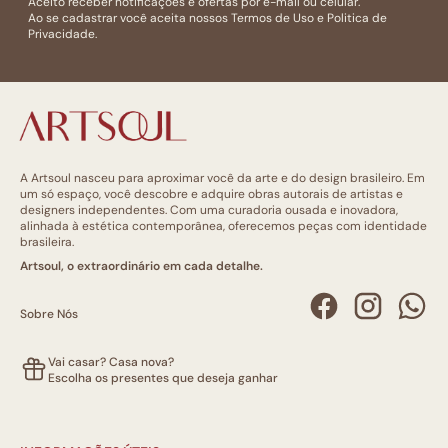
Aceito receber notificações e ofertas por e-mail ou celular.
Ao se cadastrar você aceita nossos
Termos de Uso
e
Politica de
Privacidade.
A Artsoul nasceu para aproximar você da arte e do design brasileiro. Em
um só espaço, você descobre e adquire obras autorais de artistas e
designers independentes. Com uma curadoria ousada e inovadora,
alinhada à estética contemporânea, oferecemos peças com identidade
brasileira.
Artsoul, o extraordinário em cada detalhe.
Sobre Nós
Vai casar? Casa nova?
Escolha os presentes que deseja ganhar