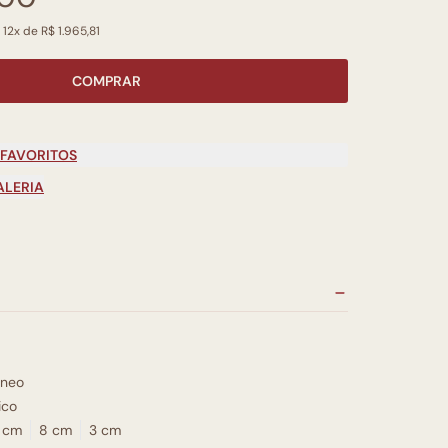
 12x de R$ 1.965,81
COMPRAR
 FAVORITOS
ALERIA
neo
ico
 cm
8 cm
3 cm