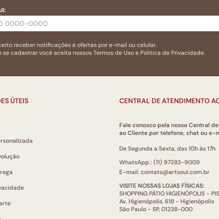
R:
eito receber notificações e ofertas por e-mail ou celular.
 se cadastrar você aceita nossos
Termos de Uso
e
Politica de Privacidade.
ES ÚTEIS
CENTRAL DE ATENDIMENTO AO
Fale conosco pela nossa Central d
ao Cliente por telefone, chat ou e-m
ersonalizada
De Segunda a Sexta, das 10h às 17h
volução
WhatsApp.: (11) 97283-9009
trega
E-mail: contato@artsoul.com.br
VISITE NOSSAS LOJAS FÍSICAS:
ivacidade
SHOPPING PÁTIO HIGIENÓPOLIS - P
Av. Higienópolis, 618 - Higienópolis
arte
São Paulo - SP, 01238-000