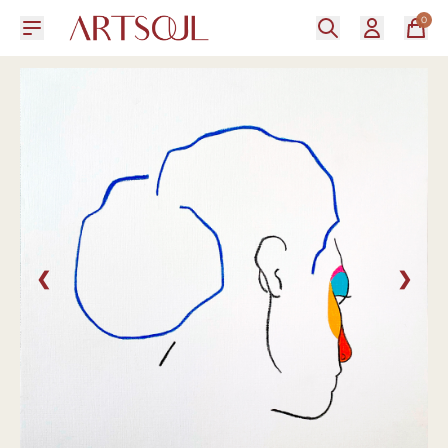
0
❮
❯